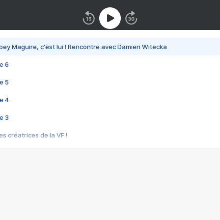
bey Maguire, c'est lui ! Rencontre avec Damien Witecka
e 6
e 5
e 4
e 3
s créatrices de la VF !
e 2
e 1
e Mektoub My Love arrive enfin ! Rencontre avec Shaïn Boumedine et Sal
i : après Toni en famille