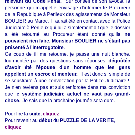
relevant du Code Pénal.
Sur conseil de son avocat, la
personne qui m'appelle envisage d'informer le Procureur
de la République à Perlieux des agissements de Monsieur
BOULIER au Maroc. Il aurait été en contact avec la Police
Judiciaire à Perlieux qui lui a simplement dit que le dossier
a été retourné au Procureur étant donné qu'
ils ne
pouvaient rien faire, Monsieur BOULIER ne s'étant pas
présenté à l'interrogatoire.
Ce coup de fil me retourne, je passe une nuit blanche,
tourmentée par des questions sans réponses,
dégoûtée
d'avoir été l'épouse d'un homme que les gens
appellent un escroc et menteur.
Il est donc si simple de
se soustraire à une convocation par la Police Judiciaire !
Je n'en reviens pas et suis renforcée dans ma conviction
que l
e système judiciaire actuel ne vaut pas grand-
chose
. Je sais que la prochaine journée sera dure.
Pour lire
la suite,
cliquez
Pour revenir au
début
du
PUZZLE DE LA VERITE
,
cliquez