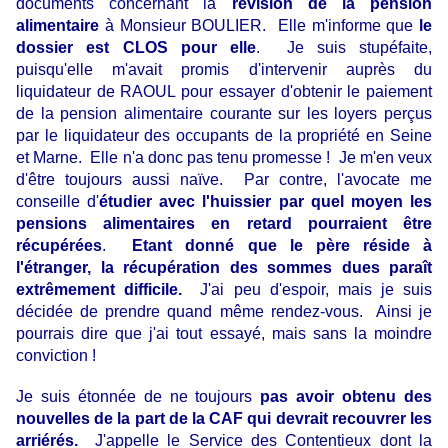
documents concernant la
révision de la pension
alimentaire
à Monsieur BOULIER. Elle m'informe que
le
dossier est CLOS pour elle
. Je suis stupéfaite,
puisqu'elle m'avait promis d'intervenir auprès du
liquidateur de RAOUL pour essayer d'obtenir le paiement
de la pension alimentaire courante sur les loyers perçus
par le liquidateur des occupants de la propriété en Seine
et Marne. Elle n'a donc pas tenu promesse ! Je m'en veux
d'être toujours aussi naïve. Par contre, l'avocate me
conseille d'
étudier avec l'huissier par quel moyen les
pensions alimentaires en retard pourraient être
récupérées
.
Etant donné que le père réside à
l'étranger, la récupération des sommes dues paraît
extrêmement difficile.
J'ai peu d'espoir, mais je suis
décidée de prendre quand même rendez-vous. Ainsi je
pourrais dire que j'ai tout essayé, mais sans la moindre
conviction !
Je suis étonnée de ne toujours
pas avoir obtenu des
nouvelles de la part de la CAF
qui devrait recouvrer les
arriérés.
J'appelle le Service des Contentieux dont la