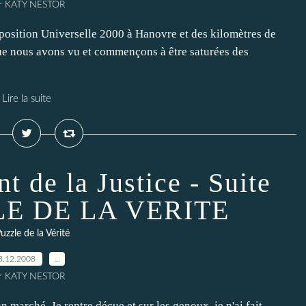
r KATY NESTOR
'Exposition Universelle 2000 à Hanovre et des kilomètres de
que nous avons vu et commençons à être saturées des
Lire la suite
 de la Justice - Suite
LE DE LA VERITE
uzzle de la Vérité
8.12.2008
…
r KATY NESTOR
n marché. Je rentre déçue et sur les genoux, je n'ai fait