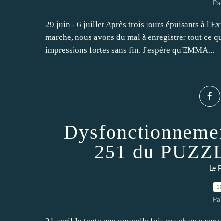
Pa
29 juin - 6 juillet Après trois jours épuisants à l
marche, nous avons du mal à enregistrer tout ce 
impressions fortes sans fin. J'espère qu'EMMA...
Dysfonctionnement
251 du PUZZ
Le P
1
Pa
21 avril Je tente une nouvelle fois ma chance sur u