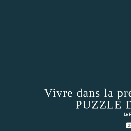
Vivre dans la pr
PUZZLE 
Le P
2