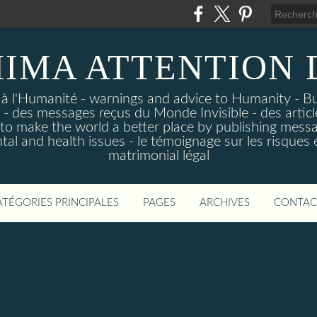
IMA ATTENTION
 à l'Humanité - warnings and advice to Humanity - B
- des messages reçus du Monde Invisible - des articl
p to make the world a better place by publishing mess
tal and health issues - le témoignage sur les risque
matrimonial légal
ATÉGORIES PRINCIPALES
PAGES
ARCHIVES
CONTAC