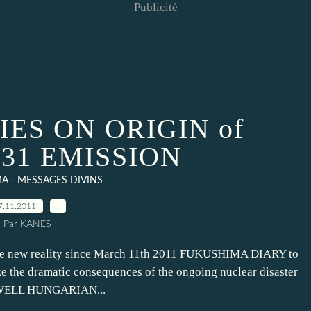
Publicité
ES ON ORIGIN of
131 EMISSION
A - MESSAGES DIVINS
7.11.2011
…
Par KANES
he new reality since March 11th 2011 FUKUSHIMA DIARY to
ze the dramatic consequences of the ongoing nuclear disaster
ELL HUNGARIAN...