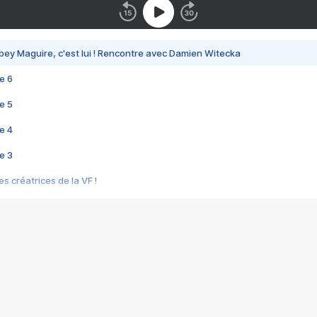
bey Maguire, c'est lui ! Rencontre avec Damien Witecka
e 6
e 5
e 4
e 3
s créatrices de la VF !
e 2
e 1
e Mektoub My Love arrive enfin ! Rencontre avec Shaïn Boumedine et Sal
i : après Toni en famille
elle réalise le bouleversant Dites lui que je l'aime