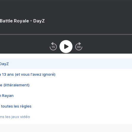
 Battle Royale - DayZ
 DayZ
 a 13 ans (et vous l'avez ignoré)
e (littéralement)
im Rayan
 toutes les règles
s les jeux vidéo
us choquant de Rockstar ? - Le scandale BULLY