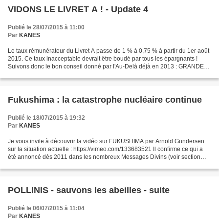
VIDONS LE LIVRET A ! - Update 4
Publié le 28/07/2015 à 11:00
Par
KANES
Le taux rémunérateur du Livret A passe de 1 % à 0,75 % à partir du 1er août
2015. Ce taux inacceptable devrait être boudé par tous les épargnants !
Suivons donc le bon conseil donné par l'Au-Delà déjà en 2013 : GRANDE
PRÉCAUTION : VIDER le LIVRET A MILLE...
Fukushima : la catastrophe nucléaire continue
Publié le 18/07/2015 à 19:32
Par
KANES
Je vous invite à découvrir la vidéo sur FUKUSHIMA par Arnold Gundersen
sur la situation actuelle : https://vimeo.com/133683521 Il confirme ce qui a
été annoncé dès 2011 dans les nombreux Messages Divins (voir section
FUKUSHIMA). Merci de faire passer...
POLLINIS - sauvons les abeilles - suite
Publié le 06/07/2015 à 11:04
Par
KANES