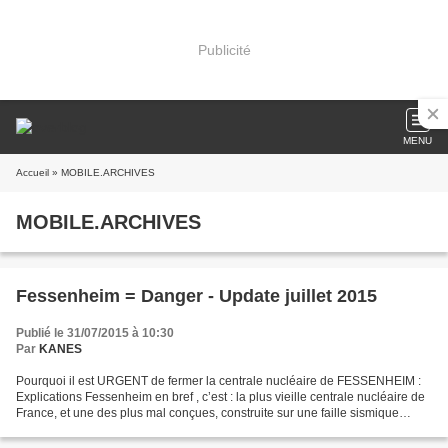
Publicité
MENU
Accueil
» MOBILE.ARCHIVES
MOBILE.ARCHIVES
Fessenheim = Danger - Update juillet 2015
Publié le 31/07/2015 à 10:30
Par
KANES
Pourquoi il est URGENT de fermer la centrale nucléaire de FESSENHEIM :
Explications Fessenheim en bref , c’est : la plus vieille centrale nucléaire de
France, et une des plus mal conçues, construite sur une faille sismique
active, à quelques mètres au-dessus...