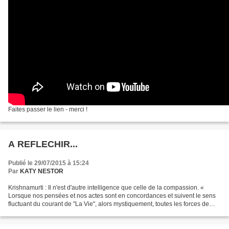
Faites passer le lien - merci !
A REFLECHIR...
Publié le 29/07/2015 à 15:24
Par
KATY NESTOR
Krishnamurti : Il n'est d'autre intelligence que celle de la compassion. «
Lorsque nos pensées et nos actes sont en concordances et suivent le sens
fluctuant du courant de "La Vie", alors mystiquement, toutes les forces de
l’Univers conspirent ensemble...