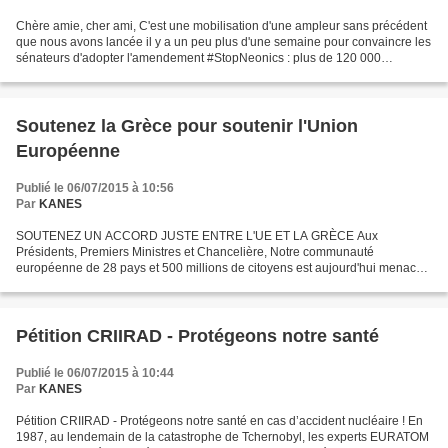
Chère amie, cher ami, C'est une mobilisation d'une ampleur sans précédent
que nous avons lancée il y a un peu plus d'une semaine pour convaincre les
sénateurs d'adopter l'amendement #StopNeonics : plus de 120 000
personnes, en France, ont envoyé un message...
Soutenez la Grèce pour soutenir l'Union
Européenne
Publié le 06/07/2015 à 10:56
Par
KANES
SOUTENEZ UN ACCORD JUSTE ENTRE L'UE ET LA GRÈCE Aux
Présidents, Premiers Ministres et Chancelière, Notre communauté
européenne de 28 pays et 500 millions de citoyens est aujourd'hui menacée
de l'intérieur, à l'intérieur même de ses propres frontières...
Pétition CRIIRAD - Protégeons notre santé
Publié le 06/07/2015 à 10:44
Par
KANES
Pétition CRIIRAD - Protégeons notre santé en cas d’accident nucléaire ! En
1987, au lendemain de la catastrophe de Tchernobyl, les experts EURATOM