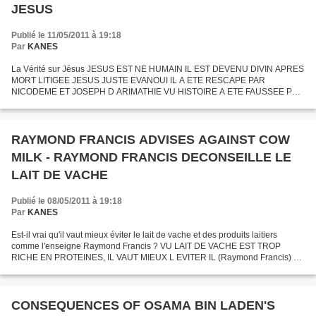
JESUS
Publié le 11/05/2011 à 19:18
Par
KANES
La Vérité sur Jésus JESUS EST NE HUMAIN IL EST DEVENU DIVIN APRES
MORT LITIGEE JESUS JUSTE EVANOUI IL A ETE RESCAPE PAR
NICODEME ET JOSEPH D ARIMATHIE VU HISTOIRE A ETE FAUSSEE PAR
EGLISE, JESUS EST CONSIDERE FILS DE DIEU JESUS EGALEMENT
SAINT VU MIRACLES...
RAYMOND FRANCIS ADVISES AGAINST COW
MILK - RAYMOND FRANCIS DECONSEILLE LE
LAIT DE VACHE
Publié le 08/05/2011 à 19:18
Par
KANES
Est-il vrai qu'il vaut mieux éviter le lait de vache et des produits laitiers
comme l'enseigne Raymond Francis ? VU LAIT DE VACHE EST TROP
RICHE EN PROTEINES, IL VAUT MIEUX L EVITER IL (Raymond Francis) A
COMPRIS PROBLEME FONDAMENTAL VU IL EST L ENSEIGNANT...
CONSEQUENCES OF OSAMA BIN LADEN'S