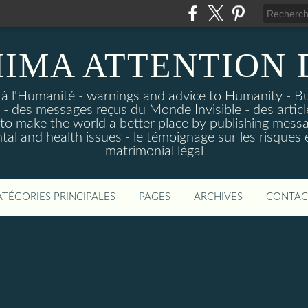
IMA ATTENTION
 à l'Humanité - warnings and advice to Humanity - B
- des messages reçus du Monde Invisible - des articl
p to make the world a better place by publishing mess
tal and health issues - le témoignage sur les risque
matrimonial légal
ATÉGORIES PRINCIPALES
PAGES
ARCHIVES
CONTAC