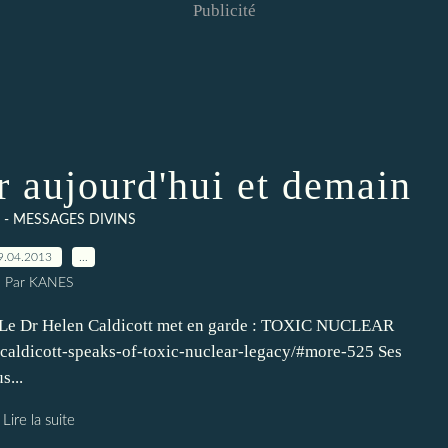
Publicité
r aujourd'hui et demain
e - MESSAGES DIVINS
9.04.2013
…
Par KANES
rix Le Dr Helen Caldicott met en garde : TOXIC NUCLEAR
aldicott-speaks-of-toxic-nuclear-legacy/#more-525 Ses
s...
Lire la suite