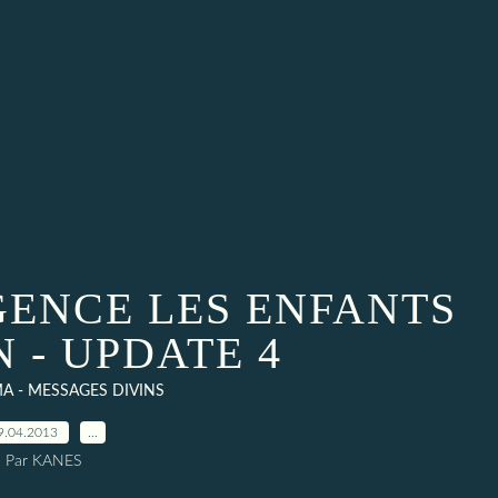
GENCE LES ENFANTS
N - UPDATE 4
A - MESSAGES DIVINS
9.04.2013
…
Par KANES