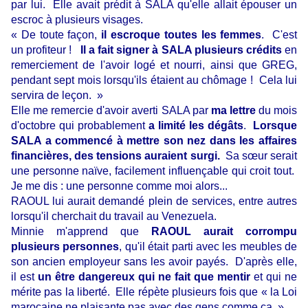
par lui. Elle avait prédit à SALA qu'elle allait épouser un
escroc à plusieurs visages.
« De toute façon,
il escroque toutes les femmes
. C'est
un profiteur !
Il a fait signer à SALA plusieurs crédits
en
remerciement de l'avoir logé et nourri, ainsi que GREG,
pendant sept mois lorsqu'ils étaient au chômage ! Cela lui
servira de leçon. »
Elle me remercie d'avoir averti SALA par
ma lettre
du mois
d'octobre qui probablement
a limité les dégâts
.
Lorsque
SALA a commencé à mettre son nez dans les affaires
financières, des tensions auraient surgi.
Sa sœur serait
une personne naïve, facilement influençable qui croit tout.
Je me dis : une personne comme moi alors...
RAOUL lui aurait demandé plein de services, entre autres
lorsqu'il cherchait du travail au Venezuela.
Minnie m'apprend que
RAOUL aurait corrompu
plusieurs personnes
, qu'il était parti avec les meubles de
son ancien employeur sans les avoir payés. D'après elle,
il est
un être dangereux qui ne fait que mentir
et qui ne
mérite pas la liberté. Elle répète plusieurs fois que « la Loi
marocaine ne plaisante pas avec des gens comme ça. »