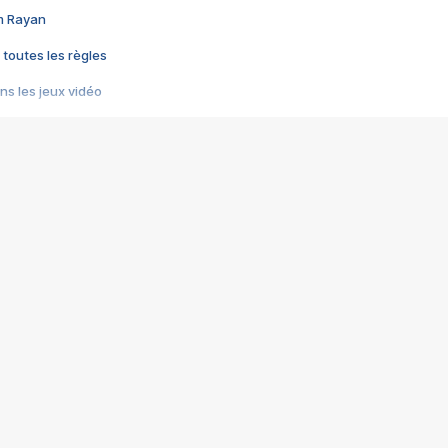
im Rayan
 toutes les règles
s les jeux vidéo
us choquant de Rockstar ? - Le scandale BULLY
e plus moche de Steam
du RÊVE tourne au CAUCHEMAR
pendant 8 heures
it… à tort
umiliés par un jeu vidéo
ire - Final Fantasy 8
ti un empire - Age of Empires
story DOFUS