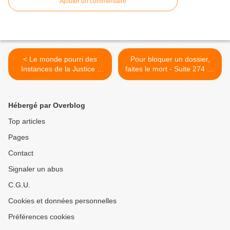
Ajouter un commentaire
< Le monde pourri des
Pour bloquer un dossier,
Instances de la Justice -
faites le mort - Suite 274 du
Suite 272 du PUZZLE
PUZZLE >
Hébergé par Overblog
Top articles
Pages
Contact
Signaler un abus
C.G.U.
Cookies et données personnelles
Préférences cookies