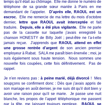
temps qu'il était au chômage. Elle me donne le numéro de
téléphone de sa grande sœur mariée à Paris en me
demandant de l'appeler.
D'après elle, RAOUL est un
escroc.
Elle me remercie de ma lettre du mois d'octobre
dernier,
lettre que RAOUL avait interceptée
et fait
traduire.
Depuis, elle a été plus vigilante.
Elle ne parle
pas de la cassette sur laquelle j'avais enregistré la
chanson HONESTY de Billy Joël ; peut-être ne l'a-t-elle
jamais reçue. J'apprends que
RAOUL attend en effet
une grosse rentrée d'argent
de son ancien premier
employeur à Rabat. SALA me paraît bien énervée ; moi, je
suis également sous haute tension. Nous sommes une
nouvelle fois coupées, cette fois définitivement. Pas de
rappel.
Je n'en reviens pas :
à peine marié, déjà divorcé
! Mes
soupçons se confirment donc : Dès que j'avais appris de
son mariage en août dernier, je me suis dit qu'il doit bien y
avoir une raison pour qu'il se marie. Je passe une nuit
blanche, les propos de l'appel téléphonique me passent
par la tête, me laissant toujours perplexe.
RAOUL se