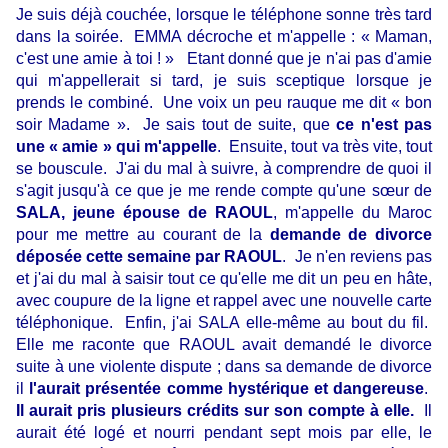
Je suis déjà couchée, lorsque le téléphone sonne très tard
dans la soirée. EMMA décroche et m'appelle : « Maman,
c'est une amie à toi ! » Etant donné que je n'ai pas d'amie
qui m'appellerait si tard, je suis sceptique lorsque je
prends le combiné. Une voix un peu rauque me dit « bon
soir Madame ». Je sais tout de suite, que
ce n'est pas
une « amie » qui m'appelle
. Ensuite, tout va très vite, tout
se bouscule. J'ai du mal à suivre, à comprendre de quoi il
s'agit jusqu'à ce que je me rende compte qu'une sœur de
SALA, jeune épouse de RAOUL
, m'appelle du Maroc
pour me mettre au courant de la
demande de divorce
déposée cette semaine par RAOUL
. Je n'en reviens pas
et j'ai du mal à saisir tout ce qu'elle me dit un peu en hâte,
avec coupure de la ligne et rappel avec une nouvelle carte
téléphonique. Enfin, j'ai SALA elle-même au bout du fil.
Elle me raconte que RAOUL avait demandé le divorce
suite à une violente dispute ; dans sa demande de divorce
il
l'aurait présentée comme hystérique et dangereuse
.
Il aurait pris plusieurs crédits sur son compte à elle.
Il
aurait été logé et nourri pendant sept mois par elle, le