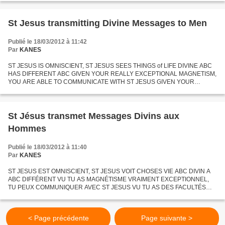
GIVEN OTHER EARTHQUAKE...
St Jesus transmitting Divine Messages to Men
Publié le 18/03/2012 à 11:42
Par
KANES
ST JESUS IS OMNISCIENT, ST JESUS SEES THINGS of LIFE DIVINE ABC
HAS DIFFERENT ABC GIVEN YOUR REALLY EXCEPTIONAL MAGNETISM,
YOU ARE ABLE TO COMMUNICATE WITH ST JESUS GIVEN YOUR
UNUSUAL FACULTIES, ST JESUS WOULD LIKE YOU TO TRANSCRIBE
INTO ABC MAN ABC TRANSMITTED...
St Jésus transmet Messages Divins aux
Hommes
Publié le 18/03/2012 à 11:40
Par
KANES
ST JESUS EST OMNISCIENT, ST JESUS VOIT CHOSES VIE ABC DIVIN A
ABC DIFFÉRENT VU TU AS MAGNÉTISME VRAIMENT EXCEPTIONNEL,
TU PEUX COMMUNIQUER AVEC ST JESUS VU TU AS DES FACULTÉS
HORS COMMUN, ST JESUS VOUDRAIT TU TRANSCRIS EN ABC
HOMMES ABC TRANSMIS VIA RADIESTHÉSIE...
< Page précédente
Page suivante >