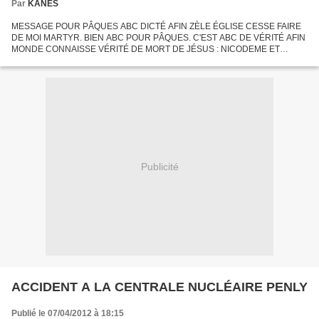
Par
KANES
MESSAGE POUR PÂQUES ABC DICTÉ AFIN ZÈLE ÉGLISE CESSE FAIRE
DE MOI MARTYR. BIEN ABC POUR PÂQUES. C'EST ABC DE VÉRITÉ AFIN
MONDE CONNAISSE VÉRITÉ DE MORT DE JÉSUS : NICODEME ET
JOSEPH D'ARIMATHIE ONT SAUVÉ JÉSUS DE JUSTESSE DE MORT SUR
LA CROIX. ILS VITE...
Publicité
ACCIDENT A LA CENTRALE NUCLÉAIRE PENLY
Publié le 07/04/2012 à 18:15