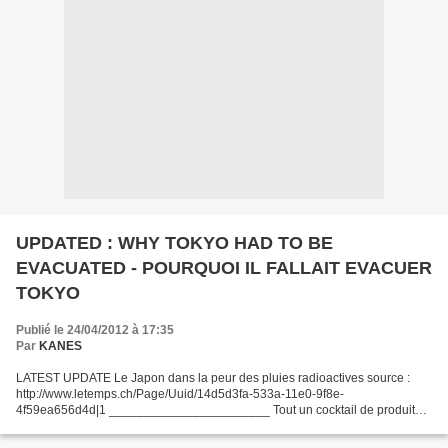
UPDATED : WHY TOKYO HAD TO BE
EVACUATED - POURQUOI IL FALLAIT EVACUER
TOKYO
Publié le 24/04/2012 à 17:35
Par
KANES
LATEST UPDATE Le Japon dans la peur des pluies radioactives source :
http://www.letemps.ch/Page/Uuid/14d5d3fa-533a-11e0-9f8e-
4f59ea656d4d|1 _______________________ Tout un cocktail de produits
radioactifs dans l’air de Tokyo Le laboratoire de la CRIIRAD...