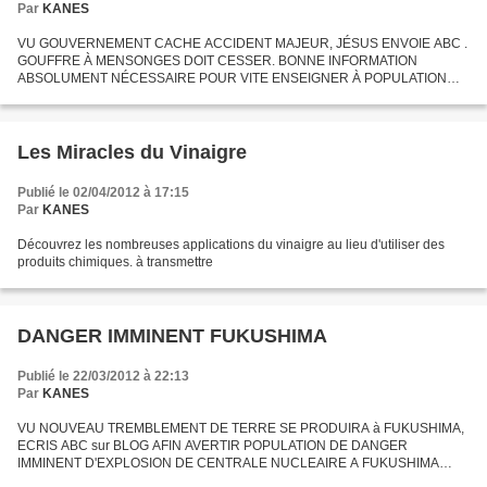
Par
KANES
VU GOUVERNEMENT CACHE ACCIDENT MAJEUR, JÉSUS ENVOIE ABC .
GOUFFRE À MENSONGES DOIT CESSER. BONNE INFORMATION
ABSOLUMENT NÉCESSAIRE POUR VITE ENSEIGNER À POPULATION
PROTECTION en cas D'ACCIDENT NUCLÉAIRE. IL EST NÉCESSAIRE
DIRE LA VÉRITÉ. ACCIDENT PLUS...
Les Miracles du Vinaigre
Publié le 02/04/2012 à 17:15
Par
KANES
Découvrez les nombreuses applications du vinaigre au lieu d'utiliser des
produits chimiques. à transmettre
DANGER IMMINENT FUKUSHIMA
Publié le 22/03/2012 à 22:13
Par
KANES
VU NOUVEAU TREMBLEMENT DE TERRE SE PRODUIRA à FUKUSHIMA,
ECRIS ABC sur BLOG AFIN AVERTIR POPULATION DE DANGER
IMMINENT D'EXPLOSION DE CENTRALE NUCLEAIRE A FUKUSHIMA
(Message dicté par radiesthésie au Messager de St Jésus le 22 mars 2012)