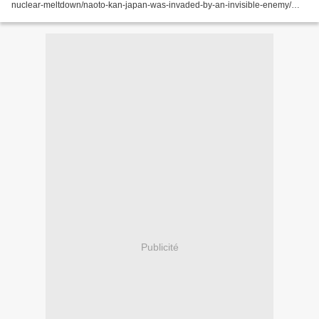
nuclear-meltdown/naoto-kan-japan-was-invaded-by-an-invisible-enemy/
KAN parle de "man-made disaster" (catastrophe fait par...
Publicité