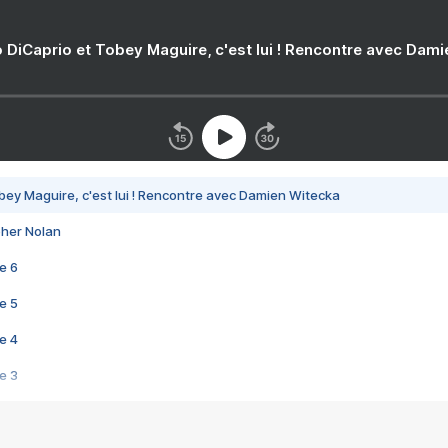
 DiCaprio et Tobey Maguire, c'est lui ! Rencontre avec Dam
bey Maguire, c'est lui ! Rencontre avec Damien Witecka
pher Nolan
e 6
e 5
e 4
e 3
s créatrices de la VF !
e 2