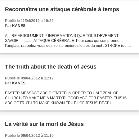
Reconnaître une attaque cérébrale à temps
Publié le 11/04/2012 à 19:22
Par
KANES
A LIRE ABSOLUMENT !!! INFORMATIONS QUE TOUS DEVRAIENT
SAVOIR............... ATTAQUE CÉRÉBRALE: Pour ceux qui comprennent
l’anglais, rappelez-vous des trois premières lettres du mot : STROKE (qui
veut dire attaque) : S.T.R. - COMMENT IDENTIFIER UNE ATTAQUE...
The truth about the death of Jesus
Publié le 09/04/2012 à 11:12
Par
KANES
EASTER MESSAGE ABC DICTATED IN ORDER TO HALT ZEAL OF
CHURCH TO MAKE ME A MARTYR. GOOD ABC FOR EASTER. THIS IS
ABC OF TRUTH TO MAKE KNOWN TRUTH OF JESUS' DEATH
WORLDWIDE : NICODEME AND JOSEPH OF ARIMATHIE HAVE SAVED
JESUS BY A HAIR FROM DEATH ON THE CROSS....
La vérité sur la mort de Jésus
Publié le 09/04/2012 à 11:10