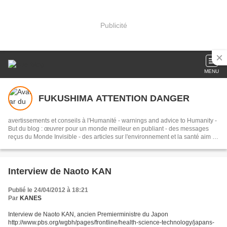
Publicité
MENU
FUKUSHIMA ATTENTION DANGER
avertissements et conseils à l'Humanité - warnings and advice to Humanity -
But du blog : œuvrer pour un monde meilleur en publiant - des messages
reçus du Monde Invisible - des articles sur l'environnement et la santé aim of
this blog : help to make the world a better place by publishing messages
from the Invisible World and articles on environmental and health issues - le
témoignage sur les risques et conséquences du régime matrimonial légal
Interview de Naoto KAN
Publié le 24/04/2012 à 18:21
Par
KANES
Interview de Naoto KAN, ancien Premierministre du Japon
http://www.pbs.org/wgbh/pages/frontline/health-science-technology/japans-