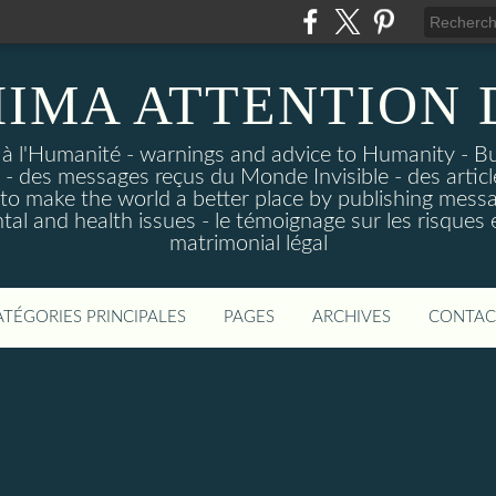
IMA ATTENTION
 à l'Humanité - warnings and advice to Humanity - B
- des messages reçus du Monde Invisible - des articl
p to make the world a better place by publishing mess
tal and health issues - le témoignage sur les risque
matrimonial légal
ATÉGORIES PRINCIPALES
PAGES
ARCHIVES
CONTAC