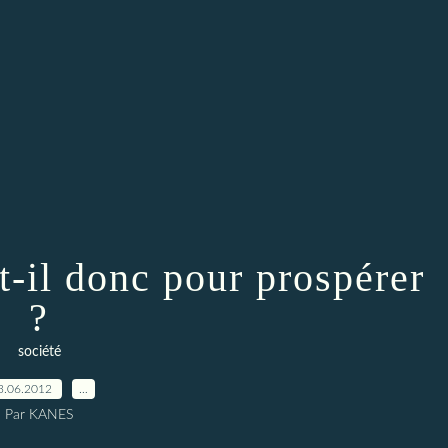
-il donc pour prospérer
?
société
3.06.2012
…
Par KANES