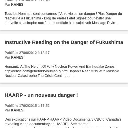
Publié le 23/10/2012 à 12:48
Par
KANES
Tous les Hommes sont concernés ! Votre vie est en danger ! Plus Danger du
réacteur 4 à Fukushima - Blog de Pierre Fetet Signez pour éviter une
nouvelle catastrophe nucléaire mondiale à ce sujet, voir Message Divin
Chanson anti-nucléaire pour les manifestations...
Instructive Reading on the Danger of Fukushima
Publié le 27/08/2012 à 18:17
Par
KANES
Humanity At The Height Of Folly Nuclear Power And Earthquake Zones
http://rense.com/general95/humanity.html Japan's Near Miss With Massive
Nuclear Catastrophe The Crisis Continues
http://rense.com/general95/nuclearcatss.html Fukushima nuclear situation...
HAARP - un nouveau danger !
Publié le 17/02/2015 à 17:52
Par
KANES
Des explications sur HAARP HAARP Video Documentary CBC of Canada's
revealing video documentary on HAARP. - See more at: