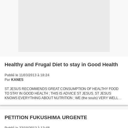
Healthy and Frugal Diet to stay in Good Health
Publié le 11/03/2013 à 18:24
Par
KANES
ST JESUS RECOMMENDS GREAT CONSUMPTION OF HEALTHY FOOD
TO STAY IN GOOD HEALTH ; THIS IS ADVICE ST JESUS. ST JESUS
KNOWS EVERYTHING ABOUT NUTRITION ; WE (the souls) VERY WELL
INFORMED. ST JESUS KNOWS that QUALITY of FOOD VERY MUCH
IMPORTANT FOR HEALTH....
PETITION FUKUSHIMA URGENTE