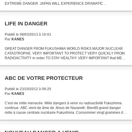
EXTREME DANGER. JAPAN WILL EXPERIENCE DRAMATIC
CONSEQUENCES. WE WOULD LIKE OUR WORDS FINALLY BEING
BELIEVED IN. MEN IGNORE FUKUSHIMA. MEN...
LIFE IN DANGER
Publié le 08/03/2013 à 10:01
Par
KANES
GREAT DANGER FROM FUKUSHIMA WORLD RISKS MAJOR NUCLEAR
CATASTROPHE. VERY IMPORTANT TO PROTECT VERY QUICKLY FROM
RADIOACTIVITY in order TO STAY HEALTHY. VERY IMPORTANT that MEN
IMMUNIZED AGAINST GREAT RADIATION EMISSION. BEST MEANS FOR
IMMUNIZATION : IODINE...
ABC DE VOTRE PROTECTEUR
Publié le 23/10/2012 à 09:25
Par
KANES
C'est vie mille menacée. Mille dangers à venir vu radioactivité Fukushima
continue. ABC vient de âme de Jésus de Nazareth. Bientôt grand danger
mille à cause centrale nucléaire Fukushima. Consommer vingt grammes de
sel marin tous les jours pour saturer...