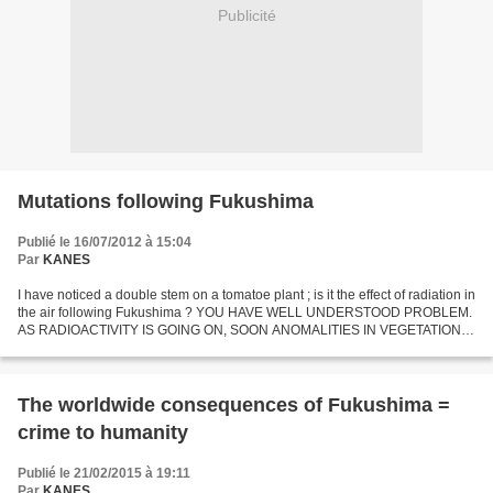
Publicité
Mutations following Fukushima
Publié le 16/07/2012 à 15:04
Par
KANES
I have noticed a double stem on a tomatoe plant ; is it the effect of radiation in
the air following Fukushima ? YOU HAVE WELL UNDERSTOOD PROBLEM.
AS RADIOACTIVITY IS GOING ON, SOON ANOMALITIES IN VEGETATION
GIVEN GENETIC HARMED. So Fukushima has consequences...
The worldwide consequences of Fukushima =
crime to humanity
Publié le 21/02/2015 à 19:11
Par
KANES