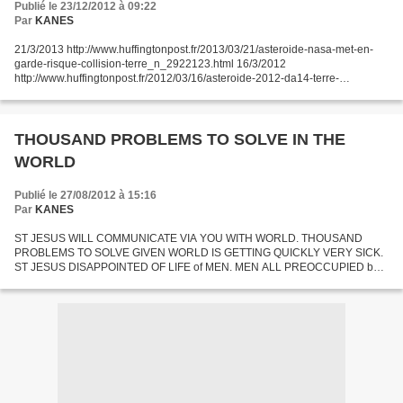
Publié le 23/12/2012 à 09:22
Par
KANES
21/3/2013 http://www.huffingtonpost.fr/2013/03/21/asteroide-nasa-met-en-
garde-risque-collision-terre_n_2922123.html 16/3/2012
http://www.huffingtonpost.fr/2012/03/16/asteroide-2012-da14-terre-
2013_n_1353436.html January 17, 2013, mention was made once...
THOUSAND PROBLEMS TO SOLVE IN THE
WORLD
Publié le 27/08/2012 à 15:16
Par
KANES
ST JESUS WILL COMMUNICATE VIA YOU WITH WORLD. THOUSAND
PROBLEMS TO SOLVE GIVEN WORLD IS GETTING QUICKLY VERY SICK.
ST JESUS DISAPPOINTED OF LIFE of MEN. MEN ALL PREOCCUPIED by
PROBLEMS OF ECONOMY, THOUGH LIFE IN DANGER, BUT NOBODY
TALKS ABOUT IT. ST JESUS...