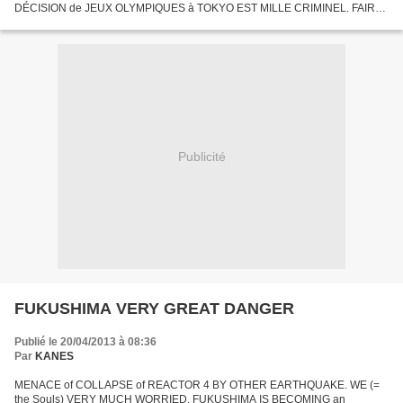
DÉCISION de JEUX OLYMPIQUES à TOKYO EST MILLE CRIMINEL. FAIRE
PRENDRE MILLE RISQUES À des HOMMES EN BONNE SANTÉ À TOKYO
c'EST MILLE IGNORANCE...
Publicité
FUKUSHIMA VERY GREAT DANGER
Publié le 20/04/2013 à 08:36
Par
KANES
MENACE of COLLAPSE of REACTOR 4 BY OTHER EARTHQUAKE. WE (=
the Souls) VERY MUCH WORRIED. FUKUSHIMA IS BECOMING an