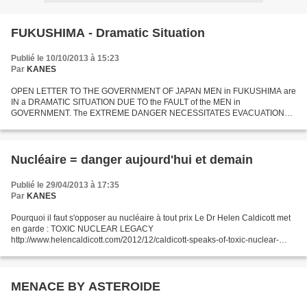
FUKUSHIMA - Dramatic Situation
Publié le 10/10/2013 à 15:23
Par
KANES
OPEN LETTER TO THE GOVERNMENT OF JAPAN MEN in FUKUSHIMA are
IN a DRAMATIC SITUATION DUE TO the FAULT of the MEN in
GOVERNMENT. The EXTREME DANGER NECESSITATES EVACUATION
OF the POPULATION THOUSANDFOLD QUICKLY. FUKUSHIMA is an
EXTREME DANGER CONTRARY to...
Nucléaire = danger aujourd'hui et demain
Publié le 29/04/2013 à 17:35
Par
KANES
Pourquoi il faut s'opposer au nucléaire à tout prix Le Dr Helen Caldicott met
en garde : TOXIC NUCLEAR LEGACY
http://www.helencaldicott.com/2012/12/caldicott-speaks-of-toxic-nuclear-
legacy/#more-525 Ses explications confirment les avertissements continus...
MENACE BY ASTEROIDE