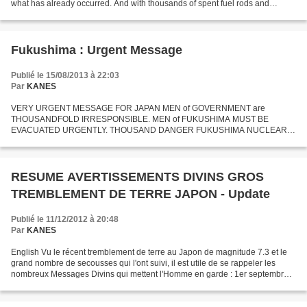
what has already occurred. And with thousands of spent fuel rods and
thousands more active rods still...
Fukushima : Urgent Message
Publié le 15/08/2013 à 22:03
Par
KANES
VERY URGENT MESSAGE FOR JAPAN MEN of GOVERNMENT are
THOUSANDFOLD IRRESPONSIBLE. MEN of FUKUSHIMA MUST BE
EVACUATED URGENTLY. THOUSAND DANGER FUKUSHIMA NUCLEAR
PLANT. MEN HOPE THAT REACTORS WILL WITHSTAND. MEN ARE
WRONG. IMMENSE EARTHQUAKE WILL ARRIVE...
RESUME AVERTISSEMENTS DIVINS GROS
TREMBLEMENT DE TERRE JAPON - Update
Publié le 11/12/2012 à 20:48
Par
KANES
English Vu le récent tremblement de terre au Japon de magnitude 7.3 et le
grand nombre de secousses qui l'ont suivi, il est utile de se rappeler les
nombreux Messages Divins qui mettent l'Homme en garde : 1er septembre
2012 VU SITUATION DRAMATIQUE À VENIR,...