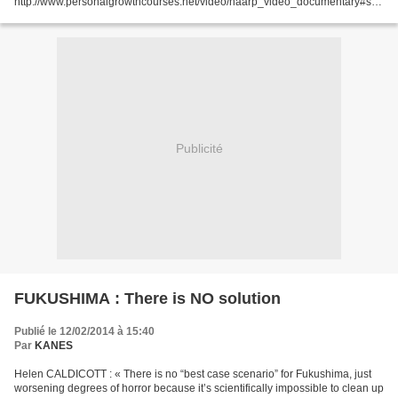
http://www.personalgrowthcourses.net/video/haarp_video_documentary#sth
ash.oZyXOnaU.dpuf Video sur HAARP Y aurait-il un lien entre le...
Publicité
FUKUSHIMA : There is NO solution
Publié le 12/02/2014 à 15:40
Par
KANES
Helen CALDICOTT : « There is no “best case scenario” for Fukushima, just
worsening degrees of horror because it’s scientifically impossible to clean up