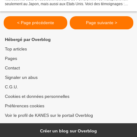
seulement au Japon, mais aussi aux Etats Unis. Voici des témoignages :
http://blog.alexanderhiggins.com/2012/04/23/michigan-plants-mutated-due-
radioactive-fukushima-nuclear-fallout-125991/...
< Page précédente
Page suivante >
Hébergé par Overblog
Top articles
Pages
Contact
Signaler un abus
C.G.U.
Cookies et données personnelles
Préférences cookies
Voir le profil de KANES sur le portail Overblog
Créer un blog sur Overblog