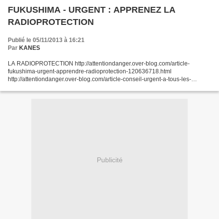
FUKUSHIMA - URGENT : APPRENEZ LA
RADIOPROTECTION
Publié le 05/11/2013 à 16:21
Par
KANES
LA RADIOPROTECTION http://attentiondanger.over-blog.com/article-
fukushima-urgent-apprendre-radioprotection-120636718.html
http://attentiondanger.over-blog.com/article-conseil-urgent-a-tous-les-
hommes-118769957.html http://attentiondanger.over-blog.com/article-
comment-se-proteger-contre-la-radioactivite-109531255.html...
Publicité