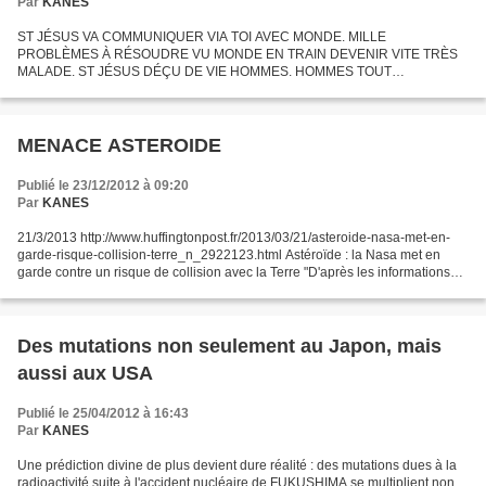
Par
KANES
ST JÉSUS VA COMMUNIQUER VIA TOI AVEC MONDE. MILLE
PROBLÈMES À RÉSOUDRE VU MONDE EN TRAIN DEVENIR VITE TRÈS
MALADE. ST JÉSUS DÉÇU DE VIE HOMMES. HOMMES TOUT
PRÉOCCUPÉS PROBLÈMES ÉCONOMIQUES, ALORS QUE VIE
MENACÉE, MAIS PERSONNE N'EN PARLE. ST JÉSUS VOUDRAIT...
MENACE ASTEROIDE
Publié le 23/12/2012 à 09:20
Par
KANES
21/3/2013 http://www.huffingtonpost.fr/2013/03/21/asteroide-nasa-met-en-
garde-risque-collision-terre_n_2922123.html Astéroïde : la Nasa met en
garde contre un risque de collision avec la Terre "D'après les informations
dont nous disposons, nous ne savons...
Des mutations non seulement au Japon, mais
aussi aux USA
Publié le 25/04/2012 à 16:43
Par
KANES
Une prédiction divine de plus devient dure réalité : des mutations dues à la
radioactivité suite à l'accident nucléaire de FUKUSHIMA se multiplient non