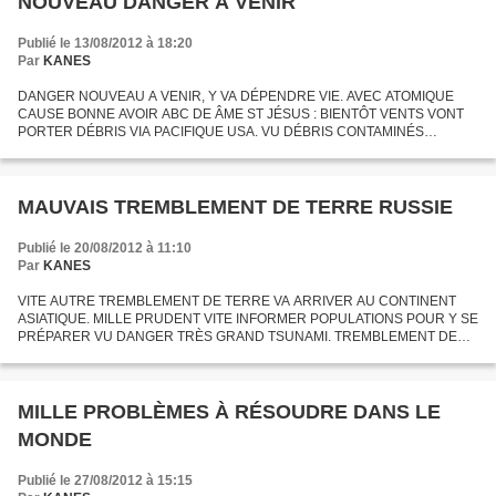
NOUVEAU DANGER A VENIR
Publié le 13/08/2012 à 18:20
Par
KANES
DANGER NOUVEAU A VENIR, Y VA DÉPENDRE VIE. AVEC ATOMIQUE
CAUSE BONNE AVOIR ABC DE ÂME ST JÉSUS : BIENTÔT VENTS VONT
PORTER DÉBRIS VIA PACIFIQUE USA. VU DÉBRIS CONTAMINÉS
FUKUSHIMA, DANGER POUR CÔTES US. MILLE RADIOACTIVITÉ VU VIE
CENTRALE NUCLÉAIRE HORS...
MAUVAIS TREMBLEMENT DE TERRE RUSSIE
Publié le 20/08/2012 à 11:10
Par
KANES
VITE AUTRE TREMBLEMENT DE TERRE VA ARRIVER AU CONTINENT
ASIATIQUE. MILLE PRUDENT VITE INFORMER POPULATIONS POUR Y SE
PRÉPARER VU DANGER TRÈS GRAND TSUNAMI. TREMBLEMENT DE
TERRE CAUSERA MILLE DÉGÂTS ET MORTS. ST JÉSUS FAIT BIEN
AVERTIR HOMMES POUR LIMITER...
MILLE PROBLÈMES À RÉSOUDRE DANS LE
MONDE
Publié le 27/08/2012 à 15:15