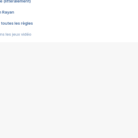
e (littéralement)
im Rayan
 toutes les règles
s les jeux vidéo
us choquant de Rockstar ? - Le scandale BULLY
e plus moche de Steam
du RÊVE tourne au CAUCHEMAR
pendant 8 heures
it… à tort
umiliés par un jeu vidéo
ire - Final Fantasy 8
ti un empire - Age of Empires
story DOFUS