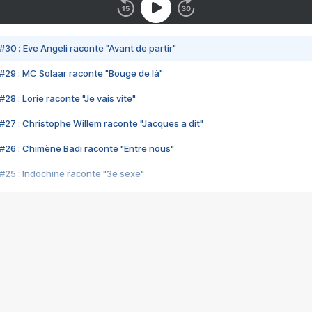
#30 : Eve Angeli raconte "Avant de partir"
#29 : MC Solaar raconte "Bouge de là"
28 : Lorie raconte "Je vais vite"
#27 : Christophe Willem raconte "Jacques a dit"
#26 : Chimène Badi raconte "Entre nous"
#25 : Indochine raconte "3e sexe"
#24 : Zaho raconte "C'est chelou"
#23 : Patrick Bruel raconte "Au café des délices"
#22 : Kyo raconte "Le chemin"
#21 : Nolwenn Leroy raconte "Cassé"
#20 : Patrick Hernandez raconte "Born to be alive"