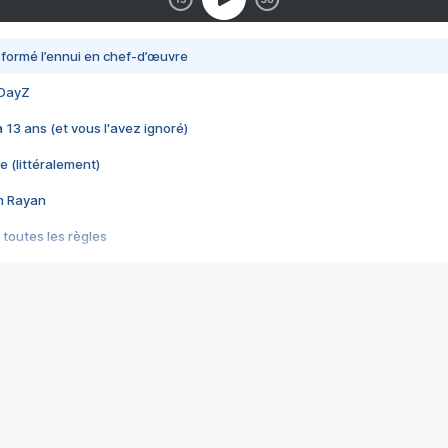
nsformé l’ennui en chef-d’œuvre
 DayZ
 a 13 ans (et vous l'avez ignoré)
e (littéralement)
im Rayan
 toutes les règles
s les jeux vidéo
us choquant de Rockstar ? - Le scandale BULLY
e plus moche de Steam
du RÊVE tourne au CAUCHEMAR
pendant 8 heures